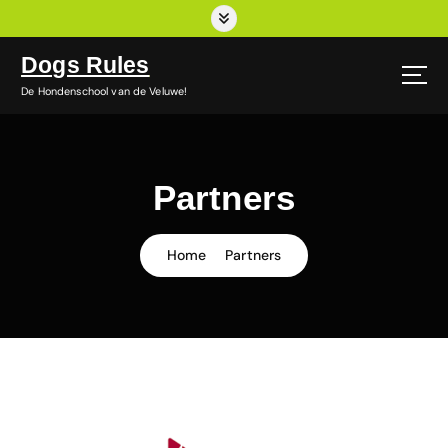
G
a
n
Dogs Rules
a
De Hondenschool van de Veluwe!
a
r
d
e
i
Partners
n
h
o
Home
Partners
u
d